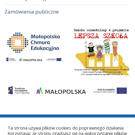
Zamówienia publiczne
Ta strona używa plików cookies do poprawnego działania.
COPYRIGHT © 2021 LICEUM OGÓLNOKSZTAŁCĄCE IM.
Korzystając ze strony zgadzasz się na wykorzystanie plików