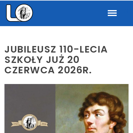
–
W
Jubileusz
110-
b
lecia
Szkoły
już
JUBILEUSZ 110-LECIA
20
SZKOŁY JUŻ 20
czerwca
CZERWCA 2026R.
2026r.