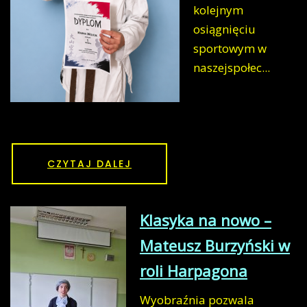
kolejnym
osiągnięciu
sportowym w
naszejspołec...
CZYTAJ DALEJ
Klasyka na nowo –
Mateusz Burzyński w
roli Harpagona
Wyobraźnia pozwala