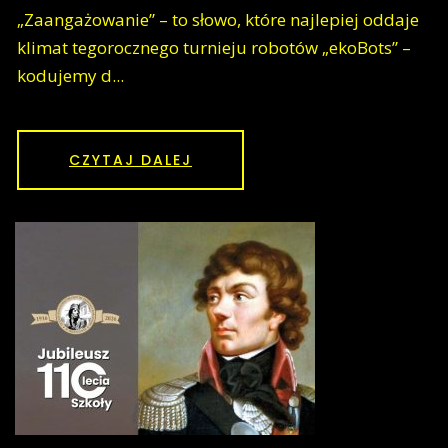
„Zaangażowanie” – to słowo, które najlepiej oddaje
klimat tegorocznego turnieju robotów „ekoBots” –
kodujemy d...
CZYTAJ DALEJ