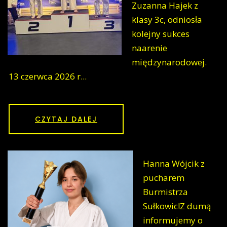
Zuzanna Hajek z
klasy 3c, odniosła
kolejny sukces
naarenie
międzynarodowej.
13 czerwca 2026 r...
CZYTAJ DALEJ
Hanna Wójcik z
pucharem
Burmistrza
Sułkowic!Z dumą
informujemy o