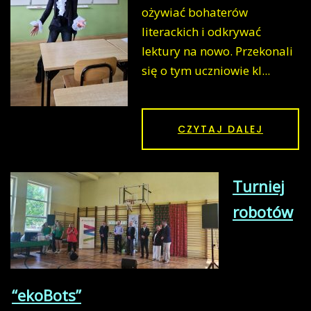
ożywiać bohaterów
literackich i odkrywać
lektury na nowo. Przekonali
się o tym uczniowie kl...
CZYTAJ DALEJ
Turniej
robotów
“ekoBots”