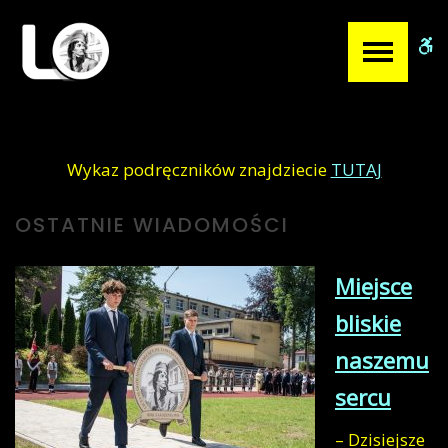
Liceum
W
Ogólnokształcące
b
w
Miechowie
Wykaz podręczników znajdziecie
TUTAJ
OSTATNIE
WIADOMOŚCI
Miejsce
bliskie
naszemu
sercu
– Dzisiejsze