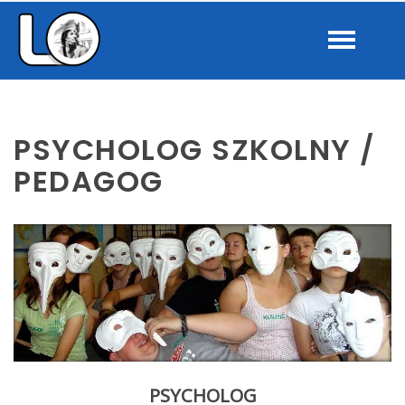
–
W
Psycholog
szkolny
b
/
Pedagog
PSYCHOLOG SZKOLNY /
PEDAGOG
PSYCHOLOG