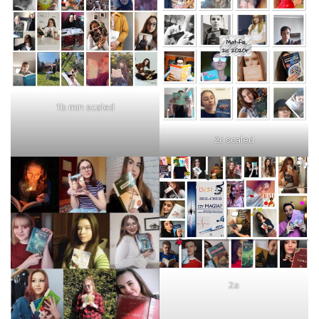
1b min scaled
2c scaled
2a