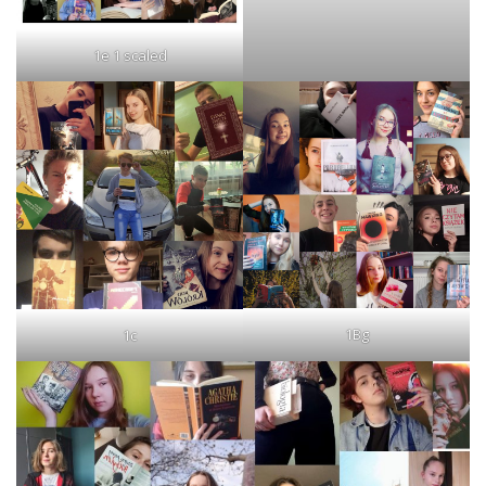
1e 1 scaled
1Bg
1c