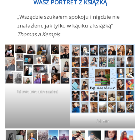
WASZ PORTRET Z KSIĄŻKĄ
„Wszędzie szukałem spokoju i nigdzie nie
znalazłem, jak tylko w kąciku z książką”
Thomas a Kempis
1d min min min scaled
2d min