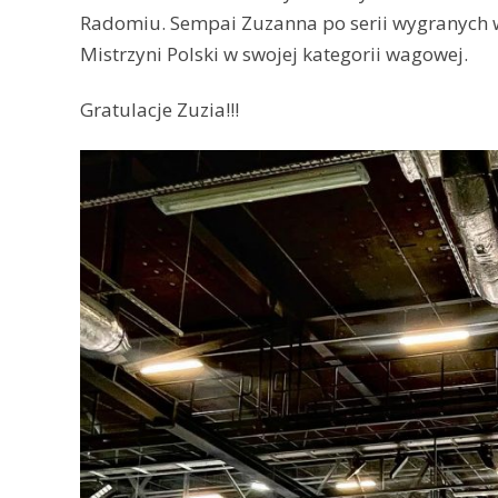
Radomiu. Sempai Zuzanna po serii wygranych wa
Mistrzyni Polski w swojej kategorii wagowej.
Gratulacje Zuzia!!!