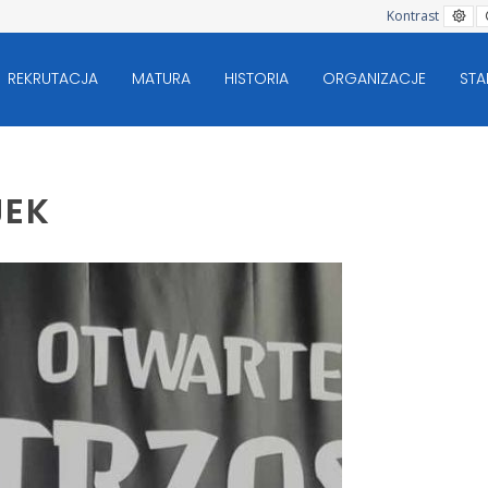
Ko
Kontrast
do
REKRUTACJA
MATURA
HISTORIA
ORGANIZACJE
STA
JEK