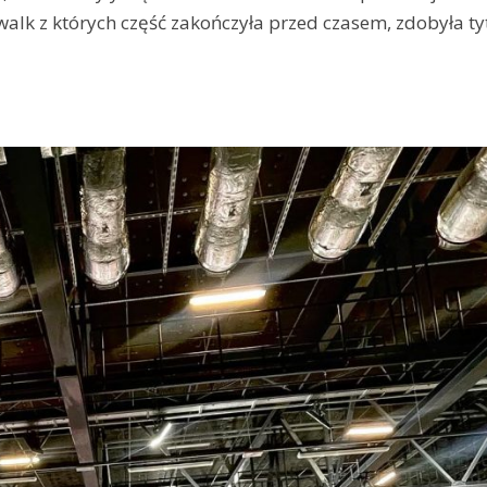
lk z których część zakończyła przed czasem, zdobyła ty