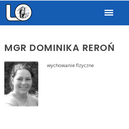
–
W
mgr
Dominika
b
Reroń
MGR DOMINIKA REROŃ
wychowanie fizyczne